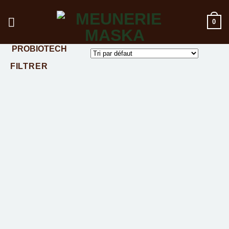
Passer
au
0
contenu
PROBIOTECH
FILTRER