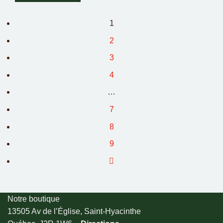
1
2
3
4
…
7
8
9
Notre boutique
13505 Av de l’Église, Saint-Hyacinthe