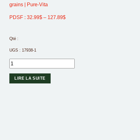
grains | Pure-Vita
PDSF :
32.99
$
–
127.89
$
Qté :
UGS :
17938-1
LIRE LA SUITE