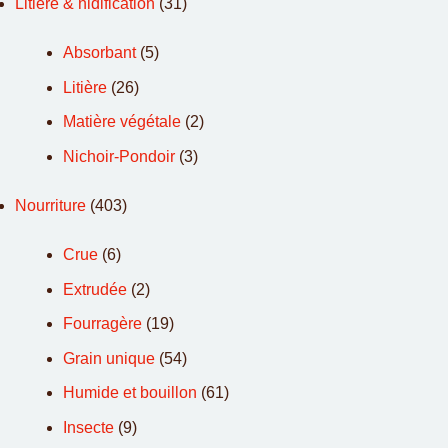
Litière & nidification
(31)
Absorbant
(5)
Litière
(26)
Matière végétale
(2)
Nichoir-Pondoir
(3)
Nourriture
(403)
Crue
(6)
Extrudée
(2)
Fourragère
(19)
Grain unique
(54)
Humide et bouillon
(61)
Insecte
(9)