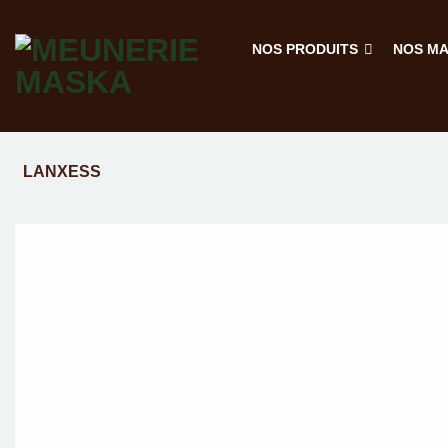
Passer
au
NOS PRODUITS
NOS M
contenu
LANXESS